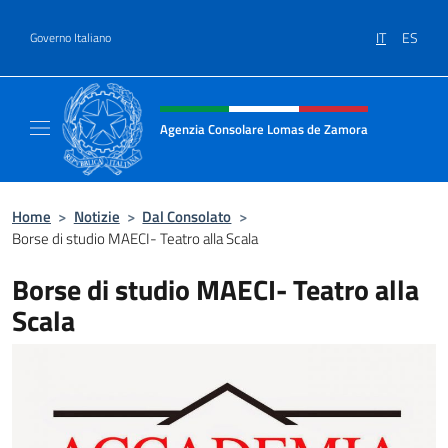
Salta al contenuto
IT
ES
Governo Italiano
Intestazione sito, social e menù
Agenzia Consolare Lomas de Zamora
Il sito ufficiale dell'Agenzia Consolare Lom
Home
>
Notizie
>
Dal Consolato
>
Borse di studio MAECI- Teatro alla Scala
Borse di studio MAECI- Teatro alla
Scala