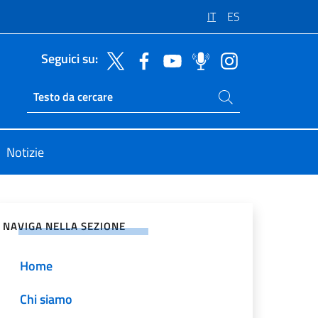
IT
ES
Seguici su:
Cerca nel sito
Ricerca sito live
Notizie
vidi sui Social Network
NAVIGA NELLA SEZIONE
Home
Chi siamo