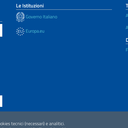
Le Istituzioni
A
Governo Italiano
A
Europa.eu
F
okies tecnici (necessari) e analitici.
ne di accessibilità
2026 Copyright Min