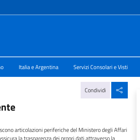
e menù
olare Lomas de Zamora
mo
Italia e Argentina
Servizi Consolari e Visti
Condi
Condividi
ente
iscono articolazioni periferiche del Ministero degli Affari
ssicura la trasparenza dei propri dati attraverso la