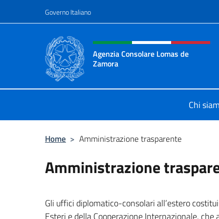
Salta al contenuto
Governo Italiano
Intestazione sito, social 
Agenzia Consolare Lomas de
Zamora
Il sito ufficiale dell'Agenzia Cons
Chi sia
Home
>
Amministrazione trasparente
Amministrazione traspar
Gli uffici diplomatico-consolari all’estero costitu
Esteri e della Cooperazione Internazionale, che a