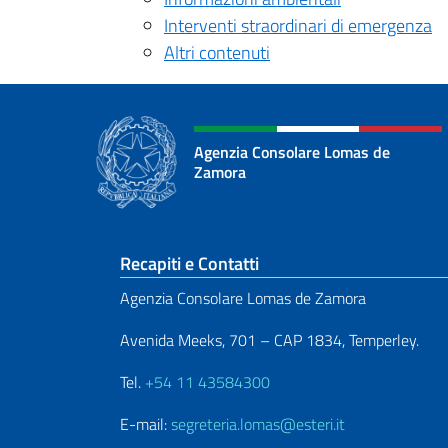
Interventi straordinari di emergenza
Altri contenuti
Agenzia Consolare Lomas de
Zamora
Sezione footer
Recapiti e Contatti
Agenzia Consolare Lomas de Zamora
Avenida Meeks, 701 – CAP 1834, Temperley.
Tel.
+54 11 43584300
E-mail:
segreteria.lomas@esteri.it