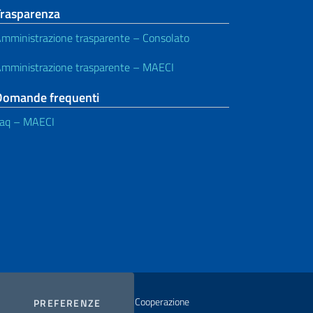
Trasparenza
mministrazione trasparente – Consolato
mministrazione trasparente – MAECI
Domande frequenti
aq – MAECI
istero degli Affari Esteri e della Cooperazione
COOKIES
PREFERENZE