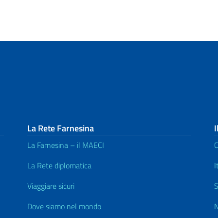
La Rete Farnesina
I
La Farnesina – il MAECI
C
La Rete diplomatica
I
Viaggiare sicuri
S
Dove siamo nel mondo
N