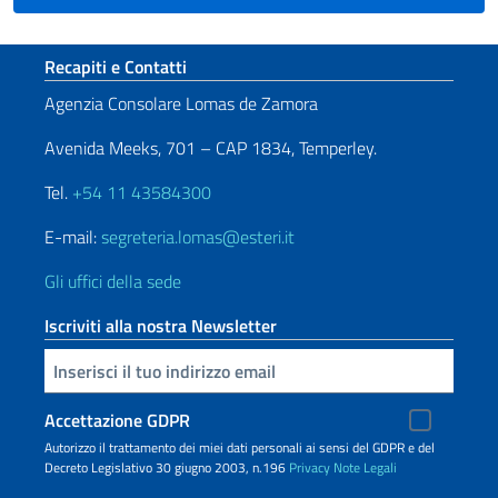
Sezione footer
Recapiti e Contatti
Agenzia Consolare Lomas de Zamora
Avenida Meeks, 701 – CAP 1834, Temperley.
Tel.
+54 11 43584300
E-mail:
segreteria.lomas@esteri.it
Gli uffici della sede
Iscriviti alla nostra Newsletter
Inserisci la tua email
Accettazione GDPR
Autorizzo il trattamento dei miei dati personali ai sensi del GDPR e del
Decreto Legislativo 30 giugno 2003, n.196
Privacy
Note Legali