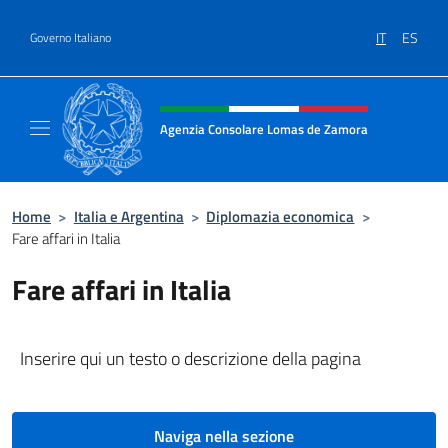
Salta al contenuto
IT
ES
Governo Italiano
Intestazione sito, social e menù
Agenzia Consolare Lomas de Zamora
Il sito ufficiale dell'Agenzia Consolare Lom
Home
>
Italia e Argentina
>
Diplomazia economica
>
Fare affari in Italia
Fare affari in Italia
Inserire qui un testo o descrizione della pagina
Naviga nella sezione