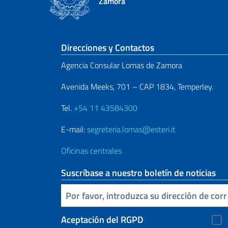
Zamora
Sezione footer
Direcciones y Contactos
Agencia Consular Lomas de Zamora
Avenida Meeks, 701 – CAP 1834, Temperley.
Tel.
+54 11 43584300
E-mail:
segreteria.lomas@esteri.it
Oficinas centrales
Suscríbase a nuestro boletín de noticias
Inserta tu correo electronico
Aceptación del RGPD