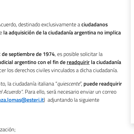
 Acuerdo, destinado exclusivamente a
ciudadanos
ue
la adquisición de la ciudadanía argentina no implica
2 de septiembre de 1974
, es posible solicitar la
dicial argentino con el fin de
readquirir
la ciudadanía
ercer los derechos civiles vinculados a dicha ciudadanía.
o, la ciudadanía italiana “
quiescente
”,
puede
readquirir
el Acuerdo”
. Para ello, será necesario enviar un correo
nza.lomas@esteri.it
) adjuntando la siguiente
ización;