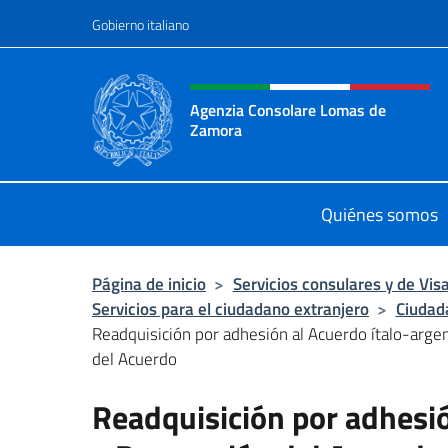
Saltar al contenido
Gobierno italiano
Encabezado del sitio web,
Agenzia Consolare Lomas de
Zamora
Il sito ufficiale dell'Agenzia Cons
Quiénes somos
Página de inicio
>
Servicios consulares y de Vis
Servicios para el ciudadano extranjero
>
Ciudad
Readquisición por adhesión al Acuerdo ítalo-arge
del Acuerdo
Readquisición por adhesió