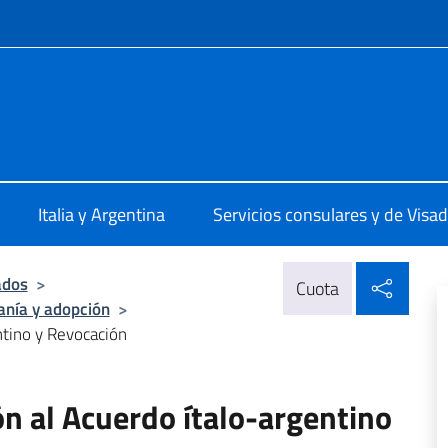
 redes sociales y menú
olare Lomas de Zamora
Italia y Argentina
Servicios consulares y de Visa
Compa
ados
>
Cuota
anía y adopción
>
ntino y Revocación
n al Acuerdo ítalo-argentino