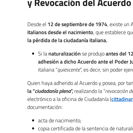
y Revocación del Acuerdo
Desde el
12 de septiembre de 1974
, existe un
italianos desde el nacimiento
, que establece q
la pérdida de la ciudadanía italiana.
Si la
naturalización
se produjo
antes del 1
adhesión a dicho Acuerdo ante el Poder Ju
italiana “
quiescente
”, es decir, sin poder ej
Quien haya adherido al Acuerdo y posea, por tant
la “
ciudadanía plena
”,
realizando la “
revocación d
electrónico a la oficina de Ciudadanía (
cittadina
documentación:
acta de nacimiento;
copia certificada de la sentencia de natural