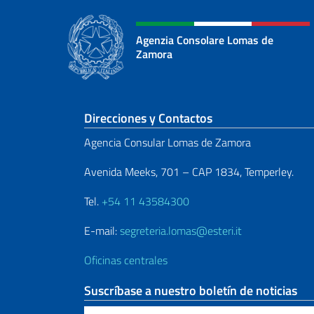
Agenzia Consolare Lomas de
Zamora
Sezione footer
Direcciones y Contactos
Agencia Consular Lomas de Zamora
Avenida Meeks, 701 – CAP 1834, Temperley.
Tel.
+54 11 43584300
E-mail:
segreteria.lomas@esteri.it
Oficinas centrales
Suscríbase a nuestro boletín de noticias