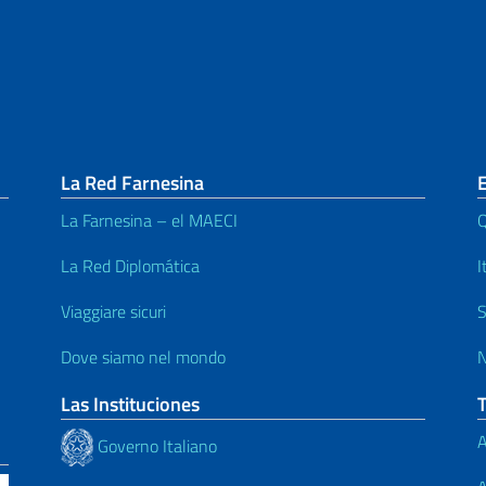
La Red Farnesina
La Farnesina – el MAECI
Q
La Red Diplomática
I
Viaggiare sicuri
S
Dove siamo nel mondo
N
Las Instituciones
A
Governo Italiano