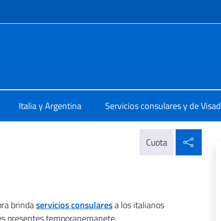
 redes sociales y menú
olare Lomas de Zamora
Italia y Argentina
Servicios consulares y de Visa
Compa
Cuota
ora brinda
servicios consulares
a los italianos
nales presentes temporanemanete.