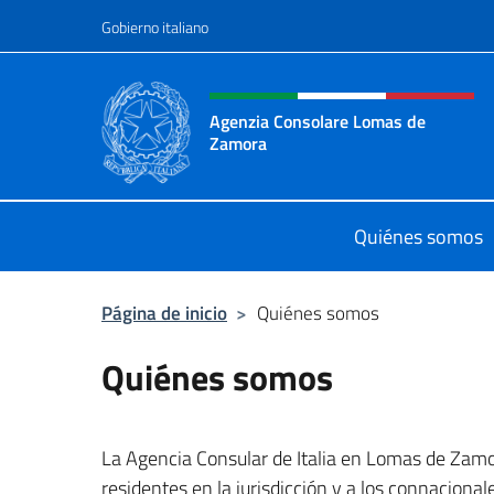
Saltar al contenido
Gobierno italiano
Encabezado del sitio web,
Agenzia Consolare Lomas de
Zamora
Il sito ufficiale dell'Agenzia Cons
Quiénes somos
Página de inicio
>
Quiénes somos
Quiénes somos
La Agencia Consular de Italia en Lomas de Zam
residentes en la jurisdicción y a los connacio