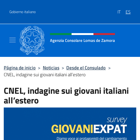
Saltar al contenido
IT
ES
Gobierno italiano
Encabezado del sitio web, redes
Agenzia Consolare Lomas de Zamora
Il sito ufficiale dell'Agenzia Consolare Lom
Página de inicio
>
Noticias
>
Desde el Consulado
>
CNEL, indagine sui giovani italiani all’estero
CNEL, indagine sui giovani italiani
all’estero